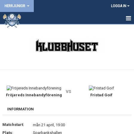
HERRJUNIOR
LOGGA IN
HEM
NYHETER
KALENDER
MATCHER
TRUPPEN
vs
BILDGALLERI
Fröjereds Innebandyförening
Fristad Goif
DOKUMENT
INFORMATION
KONTAKT
Matchstart:
mån 21 april, 19:00
Plats:
Sparbankshallen