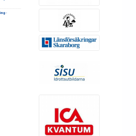
ing
-