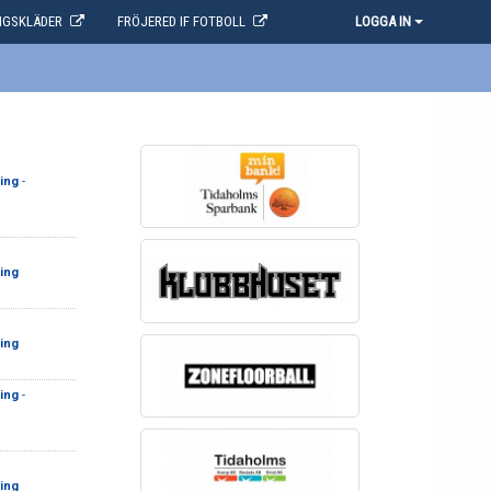
NGSKLÄDER
FRÖJERED IF FOTBOLL
LOGGA IN
ing
-
ing
ing
ing
-
ing