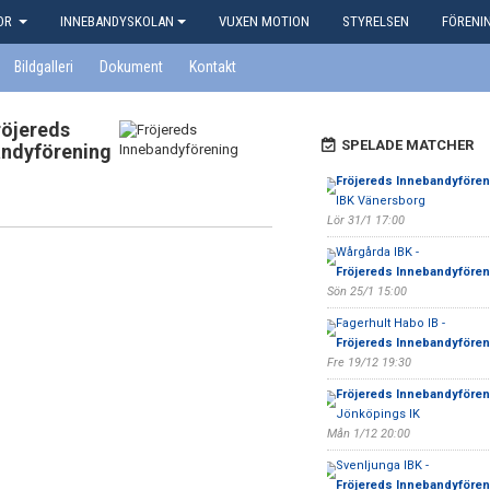
KOR
INNEBANDYSKOLAN
VUXEN MOTION
STYRELSEN
FÖRENI
Bildgalleri
Dokument
Kontakt
röjereds
SPELADE MATCHER
andyförening
Fröjereds Innebandyfören
IBK Vänersborg
Lör 31/1 17:00
Wårgårda IBK -
Fröjereds Innebandyfören
Sön 25/1 15:00
Fagerhult Habo IB -
Fröjereds Innebandyfören
Fre 19/12 19:30
Fröjereds Innebandyfören
Jönköpings IK
Mån 1/12 20:00
Svenljunga IBK -
Fröjereds Innebandyfören