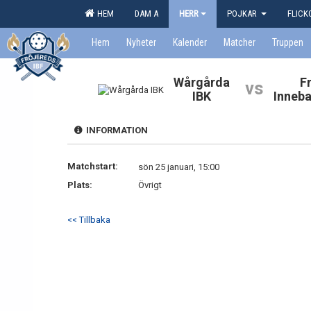
HEM
DAM A
HERR
POJKAR
FLIC
Hem
Nyheter
Kalender
Matcher
Truppen
Wårgårda
F
vs
IBK
Inneb
INFORMATION
Matchstart:
sön 25 januari, 15:00
Plats:
Övrigt
<< Tillbaka