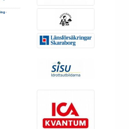
ing
-