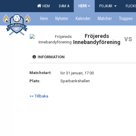
HEM
DAM A
HERR
POJKAR
FLIC
Hem
Nyheter
Kalender
Matcher
Truppen
Fröjereds
vs
Innebandyförening
INFORMATION
Matchstart:
lör 31 januari, 17:00
Plats:
Sparbankshallen
<< Tillbaka