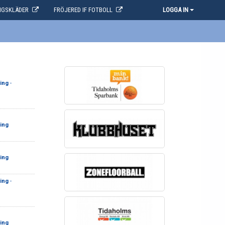
NGSKLÄDER
FRÖJERED IF FOTBOLL
LOGGA IN
ing
-
ing
ing
ing
-
ing