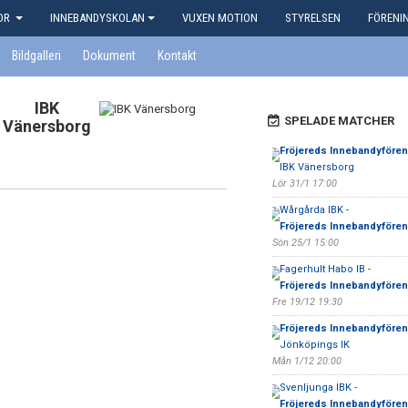
KOR
INNEBANDYSKOLAN
VUXEN MOTION
STYRELSEN
FÖRENI
Bildgalleri
Dokument
Kontakt
IBK
SPELADE MATCHER
Vänersborg
Fröjereds Innebandyfören
IBK Vänersborg
Lör 31/1 17:00
Wårgårda IBK -
Fröjereds Innebandyfören
Sön 25/1 15:00
Fagerhult Habo IB -
Fröjereds Innebandyfören
Fre 19/12 19:30
Fröjereds Innebandyfören
Jönköpings IK
Mån 1/12 20:00
Svenljunga IBK -
Fröjereds Innebandyfören