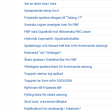
Var en skön trea i Vara
Seriepremiär herrar Div II
Fröjereds spelare uttagen till ”Talang 17”
Svenska cupen äventyret över för FIBF
FIBF nära Cupskräll mot Allsvenska FBC Lerum
Historisk Cupmatch i Sparbankshallen
Spelartrupp och tränare helt klar inför kommande säsong!
Rutinerad "räv" förlänger?
Årets spelare i Distriktet klar för FIBF
Ytterligare spelare klara för kommande säsong
Truppen närmar sig spikad
Truppen tar form inför 2025/2026
Nyförvärv till Fröjereds IBF
Fyrling klara för nästa säsong
Stort tack, vi kommer tillbaks!
Publikrekord för innebandy i Tidaholm?