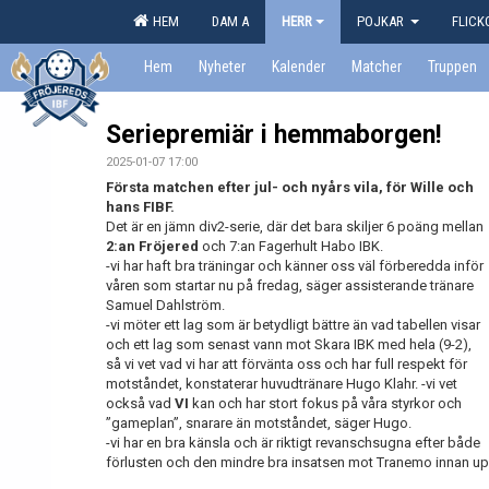
HEM
DAM A
HERR
POJKAR
FLIC
Hem
Nyheter
Kalender
Matcher
Truppen
Seriepremiär i hemmaborgen!
2025-01-07 17:00
Första matchen efter jul- och nyårs vila, för Wille och
hans FIBF.
Det är en jämn div2-serie, där det bara skiljer 6 poäng mellan
2:an Fröjered
och 7:an Fagerhult Habo IBK.
-vi har haft bra träningar och känner oss väl förberedda inför
våren som startar nu på fredag, säger assisterande tränare
Samuel Dahlström.
-vi möter ett lag som är betydligt bättre än vad tabellen visar
och ett lag som senast vann mot Skara IBK med hela (9-2),
så vi vet vad vi har att förvänta oss och har full respekt för
motståndet, konstaterar huvudtränare Hugo Klahr. -vi vet
också vad
VI
kan och har stort fokus på våra styrkor och
”gameplan”, snarare än motståndet, säger Hugo.
-vi har en bra känsla och är riktigt revanschsugna efter både
förlusten och den mindre bra insatsen mot Tranemo innan up