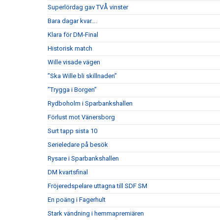
Superlördag gav TVÅ vinster
Bara dagar kvar….
Klara för DM-Final
Historisk match
Wille visade vägen
”Ska Wille bli skillnaden”
”Trygga i Borgen”
Rydboholm i Sparbankshallen
Förlust mot Vänersborg
Surt tapp sista 10
Serieledare på besök
Rysare i Sparbankshallen
DM kvartsfinal
Fröjeredspelare uttagna till SDF SM
En poäng i Fagerhult
Stark vändning i hemmapremiären