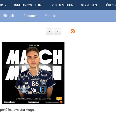
KOR
INNEBANDYSKOLAN
VUXEN MOTION
STYRELSEN
FÖRENI
Bildgalleri
Dokument
Kontakt
<
>
pehållet, avslutar Hugo.