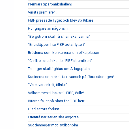
Premiär i Sparbankshallen!
Vinst i premiären!
FIBF pressade Tyget och blev 3p Rikare
Hungrigare än någonsin
”Bergström skall få sina fiskar varma”
”Eric släpper inte FIBF trots flytten”
Bröderna som konkurrerar om olika platser
”Chriffens rutin kan bli FIBFs trumfkort”
Talanger skall fightas om A-lagsplats
Kusinerna som skall ta revansch på förra säsongen!
"Valet var enkelt, tillslut"
Välkommen tillbaka till FIBF, Wille!
Bitarna faller på plats för FIBF-herr
Glädje trots förlust
Frientré när serien ska avgöras!
Suddenseger mot Rydboholm