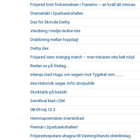
Fröjered bröt förbannelsen i Tranemo – en kväll att minnas
Dramatiskt i Sparbankshallen
Dax för Skövde Derby
Vändning i tredje räckte inte
Drabbning mellan topplag!
Derby dax
Fröjered vann svängig match – men tränaren inte helt nöjd
Redan nu på fredag…
Intervju med Hugo om segern mot Tygriket mm………
Inte Historisk seger, inför storpublik
Storklubb på besök!
Semifinal klart i DM
08-09 nej 12-3
Hemmapremiären överstökad
Premiär i Sparbankshallen!
Fröjeredsspelare uttagna till Västergötlands distriktslag