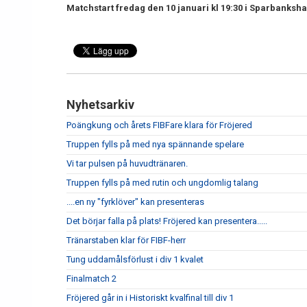
Matchstart fredag den 10 januari kl 19:30 i Sparbanksha
Nyhetsarkiv
Poängkung och årets FIBFare klara för Fröjered
Truppen fylls på med nya spännande spelare
Vi tar pulsen på huvudtränaren.
Truppen fylls på med rutin och ungdomlig talang
....en ny "fyrklöver" kan presenteras
Det börjar falla på plats! Fröjered kan presentera.....
Tränarstaben klar för FIBF-herr
Tung uddamålsförlust i div 1 kvalet
Finalmatch 2
Fröjered går in i Historiskt kvalfinal till div 1