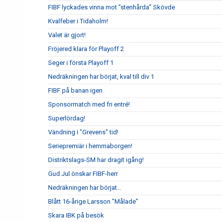
FIBF lyckades vinna mot ”stenhårda” Skövde
Kvalfeber i Tidaholm!
Valet är gjort!
Fröjered klara för Playoff 2
Seger i första Playoff 1
Nedräkningen har börjat, kval till div 1
FIBF på banan igen
Sponsormatch med fri entré!
Superlördag!
Vändning i "Grevens" tid!
Seriepremiär i hemmaborgen!
Distriktslags-SM har dragit igång!
Gud Jul önskar FIBF-herr
Nedräkningen har börjat…
Blått 16-årige Larsson ”Målade”
Skara IBK på besök