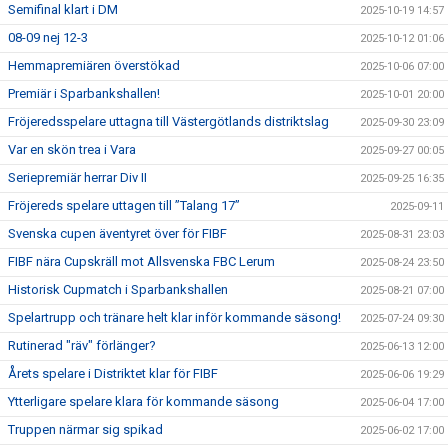
Semifinal klart i DM
2025-10-19 14:57
08-09 nej 12-3
2025-10-12 01:06
Hemmapremiären överstökad
2025-10-06 07:00
Premiär i Sparbankshallen!
2025-10-01 20:00
Fröjeredsspelare uttagna till Västergötlands distriktslag
2025-09-30 23:09
Var en skön trea i Vara
2025-09-27 00:05
Seriepremiär herrar Div II
2025-09-25 16:35
Fröjereds spelare uttagen till ”Talang 17”
2025-09-11
Svenska cupen äventyret över för FIBF
2025-08-31 23:03
FIBF nära Cupskräll mot Allsvenska FBC Lerum
2025-08-24 23:50
Historisk Cupmatch i Sparbankshallen
2025-08-21 07:00
Spelartrupp och tränare helt klar inför kommande säsong!
2025-07-24 09:30
Rutinerad "räv" förlänger?
2025-06-13 12:00
Årets spelare i Distriktet klar för FIBF
2025-06-06 19:29
Ytterligare spelare klara för kommande säsong
2025-06-04 17:00
Truppen närmar sig spikad
2025-06-02 17:00