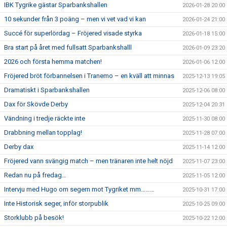
IBK Tygrike gästar Sparbankshallen
2026-01-28 20:00
10 sekunder från 3 poäng – men vi vet vad vi kan
2026-01-24 21:00
Succé för superlördag – Fröjered visade styrka
2026-01-18 15:00
Bra start på året med fullsatt Sparbankshalll
2026-01-09 23:20
2026 och första hemma matchen!
2026-01-06 12:00
Fröjered bröt förbannelsen i Tranemo – en kväll att minnas
2025-12-13 19:05
Dramatiskt i Sparbankshallen
2025-12-06 08:00
Dax för Skövde Derby
2025-12-04 20:31
Vändning i tredje räckte inte
2025-11-30 08:00
Drabbning mellan topplag!
2025-11-28 07:00
Derby dax
2025-11-14 12:00
Fröjered vann svängig match – men tränaren inte helt nöjd
2025-11-07 23:00
Redan nu på fredag…
2025-11-05 12:00
Intervju med Hugo om segern mot Tygriket mm………
2025-10-31 17:00
Inte Historisk seger, inför storpublik
2025-10-25 09:00
Storklubb på besök!
2025-10-22 12:00