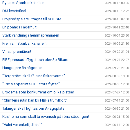
Rysare i Sparbankshallen
2024-10-18 00:05
DM kvartsfinal
2024-10-16 12:22
Fröjeredspelare uttagna till SDF SM
2024-10-15 07:00
En poäng i Fagerhult
2024-10-11 22:40
Stark vändning i hemmapremiären
2024-10-04 23:30
Premiär i Sparbankshallen!
2024-10-02 21:30
Vinst i premiären!
2024-09-29 21:04
FIBF pressade Tyget och blev 3p Rikare
2024-09-27 22:07
Hungrigare än någonsin
2024-09-25 21:00
”Bergström skall få sina fiskar varma”
2024-08-09 18:00
”Eric släpper inte FIBF trots flytten”
2024-08-03 12:00
Bröderna som konkurrerar om olika platser
2024-07-27 12:00
”Chriffens rutin kan bli FIBFs trumfkort”
2024-07-14 21:00
Talanger skall fightas om A-lagsplats
2024-06-30 21:00
Kusinerna som skall ta revansch på förra säsongen!
2024-06-21 15:00
"Valet var enkelt, tillslut"
2024-06-14 12:00