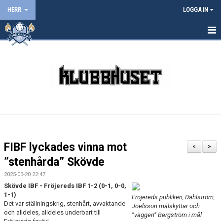
HERR
LOGGA IN
HEM
NYHETER
KALENDER
MATCHER
TRUPPEN
FIBF lyckades vinna mot
<
>
BILDGALLERI
”stenhårda” Skövde
2025-03-20 22:47
DOKUMENT
Skövde IBF - Fröjereds IBF 1-2 (0-1, 0-0,
1-1)
Fröjereds publiken, Dahlström,
KONTAKT
Det var ställningskrig, stenhårt, avvaktande
Joelsson målskyttar och
och alldeles, alldeles underbart till
”väggen” Bergström i mål