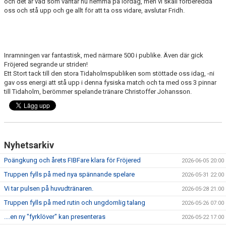
och det är vad som väntar nu hemma på lördag, men vi skall förberedda
oss och stå upp och ge allt för att ta oss vidare, avslutar Fridh.
Inramningen var fantastisk, med närmare 500 i publike. Även där gick
Fröjered segrande ur striden!
Ett Stort tack till den stora Tidaholmspubliken som stöttade oss idag, -ni
gav oss energi att stå upp i denna fysiska match och ta med oss 3 pinnar
till Tidaholm, berömmer spelande tränare Christoffer Johansson.
Nyhetsarkiv
Poängkung och årets FIBFare klara för Fröjered
2026-06-05 20:00
Truppen fylls på med nya spännande spelare
2026-05-31 22:00
Vi tar pulsen på huvudtränaren.
2026-05-28 21:00
Truppen fylls på med rutin och ungdomlig talang
2026-05-26 07:00
....en ny "fyrklöver" kan presenteras
2026-05-22 17:00