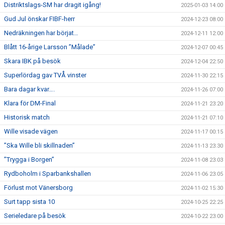
Distriktslags-SM har dragit igång!
2025-01-03 14:00
Gud Jul önskar FIBF-herr
2024-12-23 08:00
Nedräkningen har börjat…
2024-12-11 12:00
Blått 16-årige Larsson ”Målade”
2024-12-07 00:45
Skara IBK på besök
2024-12-04 22:50
Superlördag gav TVÅ vinster
2024-11-30 22:15
Bara dagar kvar….
2024-11-26 07:00
Klara för DM-Final
2024-11-21 23:20
Historisk match
2024-11-21 07:10
Wille visade vägen
2024-11-17 00:15
”Ska Wille bli skillnaden”
2024-11-13 23:30
”Trygga i Borgen”
2024-11-08 23:03
Rydboholm i Sparbankshallen
2024-11-06 23:05
Förlust mot Vänersborg
2024-11-02 15:30
Surt tapp sista 10
2024-10-25 22:25
Serieledare på besök
2024-10-22 23:00