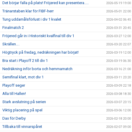
Det börjar falla på plats! Fröjered kan presentera.....
2026-05-19 19:00
Tränarstaben klar för FIBF-herr
2026-05-01 22:00
Tung uddamålsförlust i div 1 kvalet
2026-04-02 06:45
Finalmatch 2
2026-03-31 20:45
Fröjered går in i Historiskt kvalfinal till div 1
2026-03-27 12:00
Skrällen….
2026-03-20 22:07
Högtryck på fredag, nedräkningen har börjat!
2026-03-19 12:00
Bra start i Playoff 2 till div 1
2026-03-19 06:30
Nedräkning inför borta och hemmamatch
2026-03-16 21:00
Semifinal klart, mot div 1
2026-03-11 23:20
Playoff seger
2026-03-09 22:18
Alla till Hallen!
2026-03-08 18:30
Stark avslutning på serien
2026-03-07 23:15
Viktig placering på spel
2026-03-06 12:00
Dax för Derby
2026-02-18 20:00
Tillbaka till vinnarspåret
2026-02-07 09:00