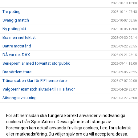
2023-10-19 18:00
Tre poäng
2023-10-14 07:43
Svängig match
2023-10-07 08:56
Ny poängjakt
2023-10-05 12:00
Bra men ineffektivt
2023-09-30 09:14
Bättre motstånd
2023-09-22 23:55
DÅ var det DAX
2023-09-21 23:15
Seriepremiär med förväntat storpublik
2023-09-14 15:00
Bra värdemätare
2023-09-05 23:25
Tränarstaben klar för FIF herrseniorer
2023-07-07 20:00
Välgörenhetsmatch slutade till FIFs favör
2023-04-29 23:07
Säsongsavslutning
2023-03-27 23:00
Fröjered tog en tung skalp
2023-03-11 01:42
Mindre bra när det gällde
För att hemsidan ska fungera korrekt använder vi nödvändiga
2023-03-04 21:00
cookies från SportAdmin. Dessa går inte att stänga av.
Inställt!
2023-02-21 23:20
Föreningen kan också använda frivilliga cookies, t.ex. för statistik
eller marknadsföring. Du väljer själv om du vill acceptera dessa.