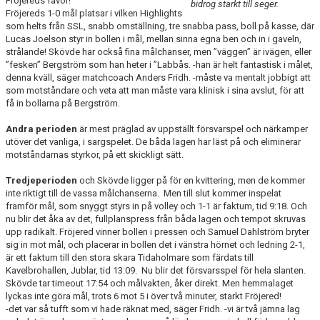
Fröjereds favör!
bidrog starkt till seger.
Fröjereds 1-0 mål platsar i vilken Highlights
som helts från SSL, snabb omställning, tre snabba pass, boll på kasse, där
Lucas Joelson styr in bollen i mål, mellan sinna egna ben och in i gaveln,
strålande! Skövde har också fina målchanser, men ”väggen” är ivägen, eller
”fesken” Bergström som han heter i ”Labbås. -han är helt fantastisk i målet,
denna kväll, säger matchcoach Anders Fridh. -måste va mentalt jobbigt att
som motståndare och veta att man måste vara klinisk i sina avslut, för att
få in bollarna på Bergström.
Andra perioden
är mest präglad av uppställt försvarspel och närkamper
utöver det vanliga, i sargspelet. De båda lagen har läst på och eliminerar
motståndarnas styrkor, på ett skickligt sätt.
Tredjeperioden
och Skövde ligger på för en kvittering, men de kommer
inte riktigt till de vassa målchanserna. Men till slut kommer inspelat
framför mål, som snyggt styrs in på volley och 1-1 är faktum, tid 9:18. Och
nu blir det åka av det, fullplanspress från båda lagen och tempot skruvas
upp radikalt. Fröjered vinner bollen i pressen och Samuel Dahlström bryter
sig in mot mål, och placerar in bollen det i vänstra hörnet och ledning 2-1,
är ett faktum till den stora skara Tidaholmare som färdats till
Kavelbrohallen, Jublar, tid 13:09. Nu blir det försvarsspel för hela slanten.
Skövde tar timeout 17:54 och målvakten, åker direkt. Men hemmalaget
lyckas inte göra mål, trots 6 mot 5 i över två minuter, starkt Fröjered!
-det var så tufft som vi hade räknat med, säger Fridh. -vi är två jämna lag