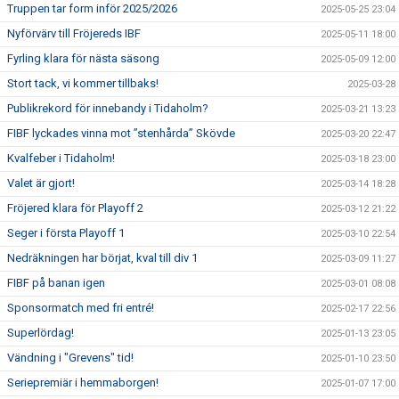
Truppen tar form inför 2025/2026
2025-05-25 23:04
Nyförvärv till Fröjereds IBF
2025-05-11 18:00
Fyrling klara för nästa säsong
2025-05-09 12:00
Stort tack, vi kommer tillbaks!
2025-03-28
Publikrekord för innebandy i Tidaholm?
2025-03-21 13:23
FIBF lyckades vinna mot ”stenhårda” Skövde
2025-03-20 22:47
Kvalfeber i Tidaholm!
2025-03-18 23:00
Valet är gjort!
2025-03-14 18:28
Fröjered klara för Playoff 2
2025-03-12 21:22
Seger i första Playoff 1
2025-03-10 22:54
Nedräkningen har börjat, kval till div 1
2025-03-09 11:27
FIBF på banan igen
2025-03-01 08:08
Sponsormatch med fri entré!
2025-02-17 22:56
Superlördag!
2025-01-13 23:05
Vändning i "Grevens" tid!
2025-01-10 23:50
Seriepremiär i hemmaborgen!
2025-01-07 17:00