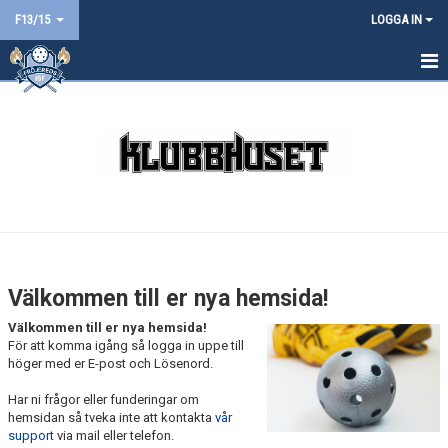
F13/15
LOGGA IN
HEM
NYHETER
KALENDER
MATCHER
TRUPPEN
Välkommen till er nya hemsida!
BILDGALLERI
Välkommen till er nya hemsida!
För att komma igång så logga in uppe till
DOKUMENT
höger med er E-post och Lösenord.
Har ni frågor eller funderingar om
KONTAKT
hemsidan så tveka inte att kontakta
vår
support
via mail eller telefon.