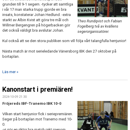
grunden till 9-1 segern. -tycker att samtliga
i vår 17 man starka trupp gjorde en bra
insats, konstaterar Johan Hedlund. -extra
starkt av Albin Kvist att göra tre mål och
Theo Rundqvist och Fabian
Willmer Bergengren på högerbacken gör
Fogelberg två av kvällens
det också väldigt bra avslutar Johan.
segerorganisatörer.
Kul också att se den stora publiken som vill följa vårt talangfulla herrjunior!
Nästa match är mot serieledande Vänersborg IBK den 27 oktober på
bortaplan.
Läs mer »
Kanonstart i premiären!
2024-10-09 21:30
Fröjereds IBF-Tranemo IBK 10-0
Vilken start herrjunior fick i seriepremiären.
Seger på bortaplan mot Tranemo med 10-
0.
-vi gör en riktig bra match rakt igenom