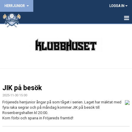
HERRJUNIOR
LOGGA IN
HEM
NYHETER
KALENDER
MATCHER
TRUPPEN
JIK på besök
BILDGALLERI
2025-11-30 15:00
Fröjereds herrjunior ångar på som tåget i serien. Laget har mäktat med
DOKUMENT
fyra raka segrar och på måndag kommer JIK på besök till
Rosenbergshallen kl 20:00.
Kom förbi och spana in Fröjereds framtid!
KONTAKT