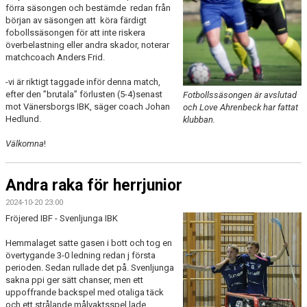
förra säsongen och bestämde redan från
början av säsongen att köra färdigt
fobollssäsongen för att inte riskera
överbelastning eller andra skador, noterar
matchcoach Anders Frid.
-vi är riktigt taggade inför denna match,
efter den ”brutala” förlusten (5-4)senast
Fotbollssäsongen är avslutad
mot Vänersborgs IBK, säger coach Johan
och Love Ahrenbeck har fattat
Hedlund.
klubban.
Välkomna
!
Andra raka för herrjunior
2024-10-20 23:00
Fröjered IBF - Svenljunga IBK
Hemmalaget satte gasen i bott och tog en
övertygande 3-0 ledning redan j första
perioden. Sedan rullade det på. Svenljunga
sakna ppi ger sätt chanser, men ett
uppoffrande backspel med otaliga täck
och ett strålande målvaktsspel lade