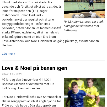
tillslut med klara siffror. -vi startar lite
trevande och försiktigt vilket göra att det är
jämt, första perioden (1-1), säger
matchcoach Johan Hedlund. -
periodsnacket ger resultat och vi tar en
Nr 12 Adam Larsson var starkt
betryggande ledning 6-1 inför sista
bidragande till vinsten mot
perioden, noterar Johan. -vi tar med oss två
Lidköping.
starka PP med utdelning, att vi har hela sju
olika målgörare samt att trion Eric Blom,
Love Ahrenbeck och Noel Heidenvall är igång på riktigt, avslutar Johan
Hedlund.
Läs mer »
Love & Noel på banan igen
2024-11-06 23:20
På lördag den 9 november kl 14:00 i
Sparbankshallen är det match mot IBK
Lidköping i Herrjuniorserien.
För Noel Heidenvall och Love Ahrenbeck är
det säsongspremiär, vilket är glädjande för
Fröjered. -de hade båda skadeproblem