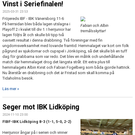
Vinst i Seriefinalen!
2025-03-31 23:53
Fröjereds IBF - IBK Vänersborg 11-6
På herrsidan blev båda lagen utslagna i
Fabian och Albin
Playoff 2 i kvalet till div 1. I herrjunior har
tremålsskyttar!
lagen följts åt och skulle bli tipp två
oavsett resultat i denna drabbning. Två föreningar med fin
ungdomsverksamhet med lovande framtid. Hemmalaget var kort om folk
pågrund av sjukdomar och cupspel i Jönköping, så det skulle bli en tuff
dag för grabbarna som var redo. Det blev en målrik och underhållande
match där hemmalaget drog det längsta stråt. Ett extra plus till
hemmalagets Albin Kvist och Fabian Fogelberg som båda gjorde hattrick.
Nu återstår en drabbning och det är Fristad som skall komma på
Tidaholms besök.
Läs mer »
Seger mot IBK Lidköping
2024-11-10 23:00
FIBF-IBK Lidköping 8-3 (1-1, 5-0, 2-2)
Herrjunior ångar på i serien och vinner