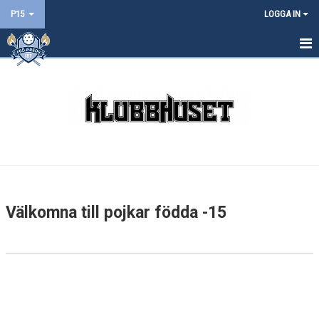
P15
LOGGA IN
HEM
NYHETER
KALENDER
MATCHER
TRUPPEN
Välkomna till pojkar födda -15
BILDGALLERI
DOKUMENT
KONTAKT