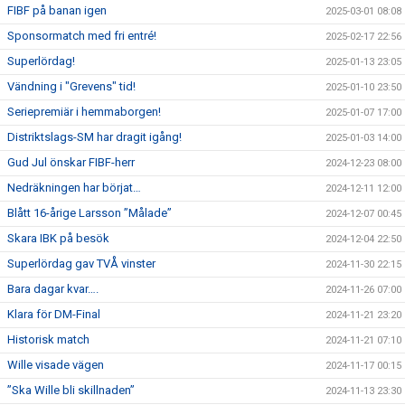
FIBF på banan igen
2025-03-01 08:08
Sponsormatch med fri entré!
2025-02-17 22:56
Superlördag!
2025-01-13 23:05
Vändning i "Grevens" tid!
2025-01-10 23:50
Seriepremiär i hemmaborgen!
2025-01-07 17:00
Distriktslags-SM har dragit igång!
2025-01-03 14:00
Gud Jul önskar FIBF-herr
2024-12-23 08:00
Nedräkningen har börjat…
2024-12-11 12:00
Blått 16-årige Larsson ”Målade”
2024-12-07 00:45
Skara IBK på besök
2024-12-04 22:50
Superlördag gav TVÅ vinster
2024-11-30 22:15
Bara dagar kvar….
2024-11-26 07:00
Klara för DM-Final
2024-11-21 23:20
Historisk match
2024-11-21 07:10
Wille visade vägen
2024-11-17 00:15
”Ska Wille bli skillnaden”
2024-11-13 23:30