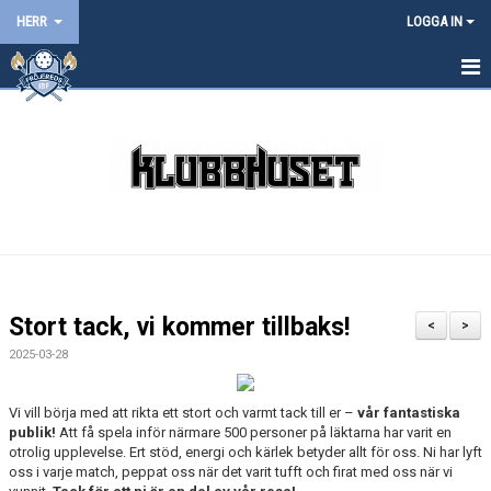
HERR
LOGGA IN
HEM
NYHETER
KALENDER
MATCHER
TRUPPEN
Stort tack, vi kommer tillbaks!
<
>
BILDGALLERI
2025-03-28
DOKUMENT
Vi vill börja med att rikta ett stort och varmt tack till er –
vår fantastiska
publik!
Att få spela inför närmare 500 personer på läktarna har varit en
KONTAKT
otrolig upplevelse. Ert stöd, energi och kärlek betyder allt för oss. Ni har lyft
oss i varje match, peppat oss när det varit tufft och firat med oss när vi