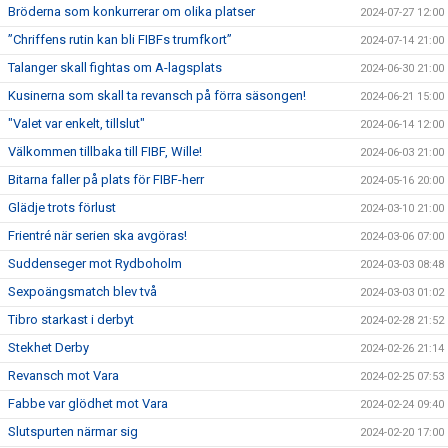
Bröderna som konkurrerar om olika platser
2024-07-27 12:00
”Chriffens rutin kan bli FIBFs trumfkort”
2024-07-14 21:00
Talanger skall fightas om A-lagsplats
2024-06-30 21:00
Kusinerna som skall ta revansch på förra säsongen!
2024-06-21 15:00
"Valet var enkelt, tillslut"
2024-06-14 12:00
Välkommen tillbaka till FIBF, Wille!
2024-06-03 21:00
Bitarna faller på plats för FIBF-herr
2024-05-16 20:00
Glädje trots förlust
2024-03-10 21:00
Frientré när serien ska avgöras!
2024-03-06 07:00
Suddenseger mot Rydboholm
2024-03-03 08:48
Sexpoängsmatch blev två
2024-03-03 01:02
Tibro starkast i derbyt
2024-02-28 21:52
Stekhet Derby
2024-02-26 21:14
Revansch mot Vara
2024-02-25 07:53
Fabbe var glödhet mot Vara
2024-02-24 09:40
Slutspurten närmar sig
2024-02-20 17:00