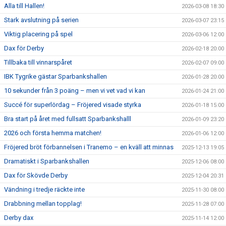
Alla till Hallen!
2026-03-08 18:30
Stark avslutning på serien
2026-03-07 23:15
Viktig placering på spel
2026-03-06 12:00
Dax för Derby
2026-02-18 20:00
Tillbaka till vinnarspåret
2026-02-07 09:00
IBK Tygrike gästar Sparbankshallen
2026-01-28 20:00
10 sekunder från 3 poäng – men vi vet vad vi kan
2026-01-24 21:00
Succé för superlördag – Fröjered visade styrka
2026-01-18 15:00
Bra start på året med fullsatt Sparbankshalll
2026-01-09 23:20
2026 och första hemma matchen!
2026-01-06 12:00
Fröjered bröt förbannelsen i Tranemo – en kväll att minnas
2025-12-13 19:05
Dramatiskt i Sparbankshallen
2025-12-06 08:00
Dax för Skövde Derby
2025-12-04 20:31
Vändning i tredje räckte inte
2025-11-30 08:00
Drabbning mellan topplag!
2025-11-28 07:00
Derby dax
2025-11-14 12:00