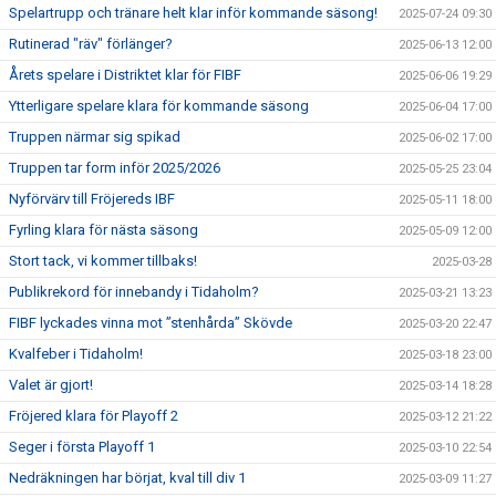
Spelartrupp och tränare helt klar inför kommande säsong!
2025-07-24 09:30
Rutinerad "räv" förlänger?
2025-06-13 12:00
Årets spelare i Distriktet klar för FIBF
2025-06-06 19:29
Ytterligare spelare klara för kommande säsong
2025-06-04 17:00
Truppen närmar sig spikad
2025-06-02 17:00
Truppen tar form inför 2025/2026
2025-05-25 23:04
Nyförvärv till Fröjereds IBF
2025-05-11 18:00
Fyrling klara för nästa säsong
2025-05-09 12:00
Stort tack, vi kommer tillbaks!
2025-03-28
Publikrekord för innebandy i Tidaholm?
2025-03-21 13:23
FIBF lyckades vinna mot ”stenhårda” Skövde
2025-03-20 22:47
Kvalfeber i Tidaholm!
2025-03-18 23:00
Valet är gjort!
2025-03-14 18:28
Fröjered klara för Playoff 2
2025-03-12 21:22
Seger i första Playoff 1
2025-03-10 22:54
Nedräkningen har börjat, kval till div 1
2025-03-09 11:27