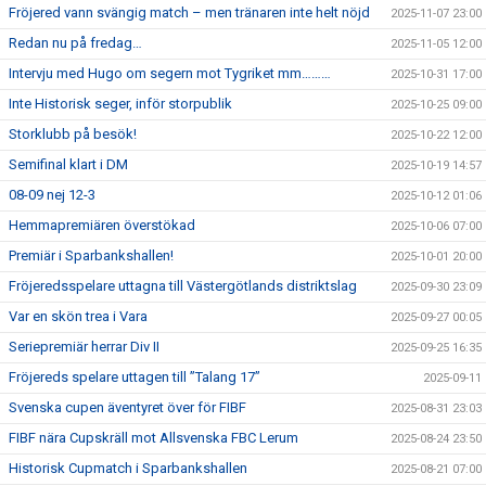
Fröjered vann svängig match – men tränaren inte helt nöjd
2025-11-07 23:00
Redan nu på fredag…
2025-11-05 12:00
Intervju med Hugo om segern mot Tygriket mm………
2025-10-31 17:00
Inte Historisk seger, inför storpublik
2025-10-25 09:00
Storklubb på besök!
2025-10-22 12:00
Semifinal klart i DM
2025-10-19 14:57
08-09 nej 12-3
2025-10-12 01:06
Hemmapremiären överstökad
2025-10-06 07:00
Premiär i Sparbankshallen!
2025-10-01 20:00
Fröjeredsspelare uttagna till Västergötlands distriktslag
2025-09-30 23:09
Var en skön trea i Vara
2025-09-27 00:05
Seriepremiär herrar Div II
2025-09-25 16:35
Fröjereds spelare uttagen till ”Talang 17”
2025-09-11
Svenska cupen äventyret över för FIBF
2025-08-31 23:03
FIBF nära Cupskräll mot Allsvenska FBC Lerum
2025-08-24 23:50
Historisk Cupmatch i Sparbankshallen
2025-08-21 07:00