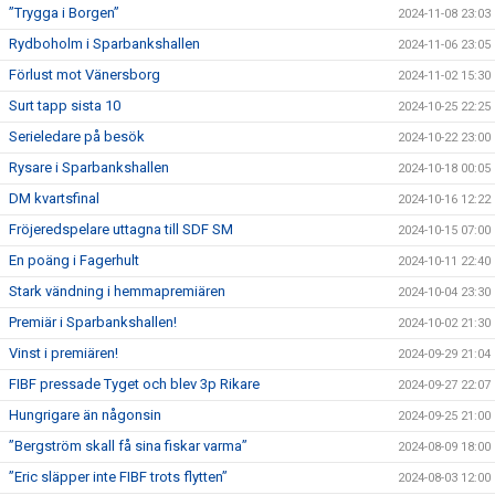
”Trygga i Borgen”
2024-11-08 23:03
Rydboholm i Sparbankshallen
2024-11-06 23:05
Förlust mot Vänersborg
2024-11-02 15:30
Surt tapp sista 10
2024-10-25 22:25
Serieledare på besök
2024-10-22 23:00
Rysare i Sparbankshallen
2024-10-18 00:05
DM kvartsfinal
2024-10-16 12:22
Fröjeredspelare uttagna till SDF SM
2024-10-15 07:00
En poäng i Fagerhult
2024-10-11 22:40
Stark vändning i hemmapremiären
2024-10-04 23:30
Premiär i Sparbankshallen!
2024-10-02 21:30
Vinst i premiären!
2024-09-29 21:04
FIBF pressade Tyget och blev 3p Rikare
2024-09-27 22:07
Hungrigare än någonsin
2024-09-25 21:00
”Bergström skall få sina fiskar varma”
2024-08-09 18:00
”Eric släpper inte FIBF trots flytten”
2024-08-03 12:00