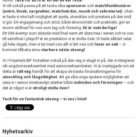
vunnit.
Tack för att ni är en del av vår resa!
Vi vill också passa på att tacka våra
sponsorer
och
matchfunktionärer
(entré, kiosk, sargvakter, matchvärdar, musik och sekretariat).
Utan
er hade vi inte haft möjlighet att spela, utvecklas och prestera på den nivå
vi gör. Ert engagemang och stöd, både ekonomiskt och praktiskt, gör en
enorm skillnad för oss som lag och förening.
Ni är ovärderliga!
Ett DM-äventyr som slutade med final samt att sluta trea i serien och ta oss
till semifinal i playoff är en prestation vi är stolta över. Vi hade såklart velat
gå hela vägen, men vi tar med oss allt vi lärt oss och
lovar en sak
– vi
kommer tillbaka ännu
starkare nästa säsong!
Vi i Fröjereds IBF fortsätter också på den väg vi slagit in på, där vi integrerar
vår ungdomsverksamhet med seniorverksamheten. Vi är övertygade om att
detta är
rätt väg
framåt för att skapa de bästa förutsättningarna för
utveckling och långsiktighet.
Att ge våra unga spelare möjligheten att
växa in i senior innebandyn stärker både
individen och föreningen
– och
det är något vi är
otroligt stolta över!
Tack för en fantastisk säsong – vi ses i höst!
Nyhetsarkiv