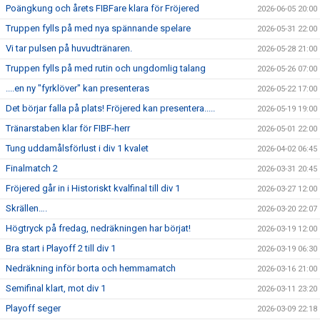
Poängkung och årets FIBFare klara för Fröjered
2026-06-05 20:00
Truppen fylls på med nya spännande spelare
2026-05-31 22:00
Vi tar pulsen på huvudtränaren.
2026-05-28 21:00
Truppen fylls på med rutin och ungdomlig talang
2026-05-26 07:00
....en ny "fyrklöver" kan presenteras
2026-05-22 17:00
Det börjar falla på plats! Fröjered kan presentera.....
2026-05-19 19:00
Tränarstaben klar för FIBF-herr
2026-05-01 22:00
Tung uddamålsförlust i div 1 kvalet
2026-04-02 06:45
Finalmatch 2
2026-03-31 20:45
Fröjered går in i Historiskt kvalfinal till div 1
2026-03-27 12:00
Skrällen….
2026-03-20 22:07
Högtryck på fredag, nedräkningen har börjat!
2026-03-19 12:00
Bra start i Playoff 2 till div 1
2026-03-19 06:30
Nedräkning inför borta och hemmamatch
2026-03-16 21:00
Semifinal klart, mot div 1
2026-03-11 23:20
Playoff seger
2026-03-09 22:18