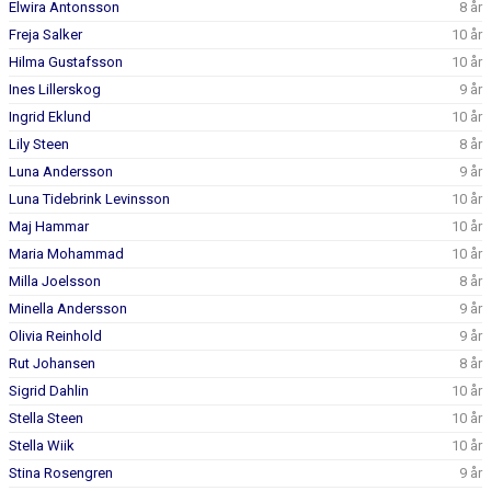
Elwira Antonsson
8 år
Freja Salker
10 år
Hilma Gustafsson
10 år
Ines Lillerskog
9 år
Ingrid Eklund
10 år
Lily Steen
8 år
Luna Andersson
9 år
Luna Tidebrink Levinsson
10 år
Maj Hammar
10 år
Maria Mohammad
10 år
Milla Joelsson
8 år
Minella Andersson
9 år
Olivia Reinhold
9 år
Rut Johansen
8 år
Sigrid Dahlin
10 år
Stella Steen
10 år
Stella Wiik
10 år
Stina Rosengren
9 år