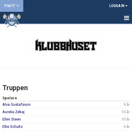
F16/17
LOGGA IN
HEM
NYHETER
KALENDER
TRUPPEN
BILDGALLERI
Truppen
DOKUMENT
Spelare
Alva Gustafsson
9 år
KONTAKT
Aurelia Zekaj
10 år
Ellen Steen
10 år
Ellie Schultz
9 år