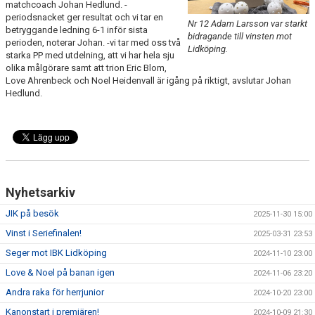
matchcoach Johan Hedlund. -
periodsnacket ger resultat och vi tar en
Nr 12 Adam Larsson var starkt
betryggande ledning 6-1 inför sista
bidragande till vinsten mot
perioden, noterar Johan. -vi tar med oss två
Lidköping.
starka PP med utdelning, att vi har hela sju
olika målgörare samt att trion Eric Blom,
Love Ahrenbeck och Noel Heidenvall är igång på riktigt, avslutar Johan
Hedlund.
Nyhetsarkiv
JIK på besök
2025-11-30 15:00
Vinst i Seriefinalen!
2025-03-31 23:53
Seger mot IBK Lidköping
2024-11-10 23:00
Love & Noel på banan igen
2024-11-06 23:20
Andra raka för herrjunior
2024-10-20 23:00
Kanonstart i premiären!
2024-10-09 21:30