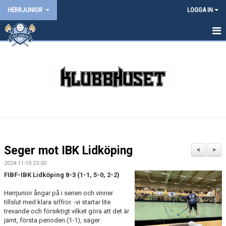
HERRJUNIOR
LOGGA IN
HEM
NYHETER
KALENDER
MATCHER
TRUPPEN
Seger mot IBK Lidköping
<
>
BILDGALLERI
2024-11-10 23:00
FIBF-IBK Lidköping 8-3 (1-1, 5-0, 2-2)
DOKUMENT
Herrjunior ångar på i serien och vinner
tillslut med klara siffror. -vi startar lite
KONTAKT
trevande och försiktigt vilket göra att det är
jämt, första perioden (1-1), säger