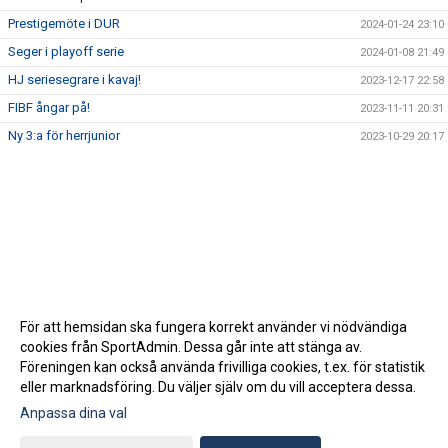
Prestigemöte i DUR
2024-01-24 23:10
Seger i playoff serie
2024-01-08 21:49
HJ seriesegrare i kavaj!
2023-12-17 22:58
FIBF ångar på!
2023-11-11 20:31
Ny 3:a för herrjunior
2023-10-29 20:17
För att hemsidan ska fungera korrekt använder vi nödvändiga
cookies från SportAdmin. Dessa går inte att stänga av.
Föreningen kan också använda frivilliga cookies, t.ex. för statistik
eller marknadsföring. Du väljer själv om du vill acceptera dessa.
Anpassa dina val
Cookie-inställningar
Gå till Webbversion