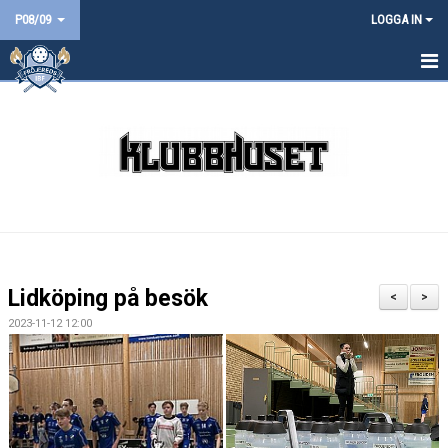
P08/09
LOGGA IN
HEM
NYHETER
KALENDER
MATCHER
TRUPPEN
Lidköping på besök
<
>
BILDGALLERI
2023-11-12 12:00
DOKUMENT
KONTAKT