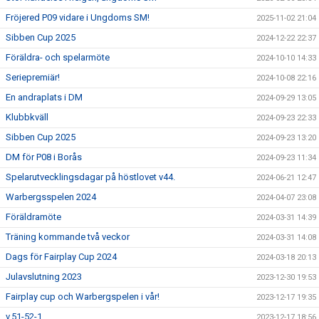
Fröjered P09 vidare i Ungdoms SM!
2025-11-02 21:04
Sibben Cup 2025
2024-12-22 22:37
Föräldra- och spelarmöte
2024-10-10 14:33
Seriepremiär!
2024-10-08 22:16
En andraplats i DM
2024-09-29 13:05
Klubbkväll
2024-09-23 22:33
Sibben Cup 2025
2024-09-23 13:20
DM för P08 i Borås
2024-09-23 11:34
Spelarutvecklingsdagar på höstlovet v44.
2024-06-21 12:47
Warbergsspelen 2024
2024-04-07 23:08
Föräldramöte
2024-03-31 14:39
Träning kommande två veckor
2024-03-31 14:08
Dags för Fairplay Cup 2024
2024-03-18 20:13
Julavslutning 2023
2023-12-30 19:53
Fairplay cup och Warbergspelen i vår!
2023-12-17 19:35
v.51-52-1
2023-12-17 18:56