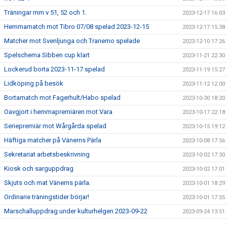
Träningar mm v 51, 52 och 1.
2023-12-17 16:03
Hemmamatch mot Tibro 07/08 spelad 2023-12-15
2023-12-17 15:38
Matcher mot Svenljunga och Tranemo spelade
2023-12-10 17:26
Spelschema Sibben cup klart
2023-11-21 22:30
Lockerud borta 2023-11-17 spelad
2023-11-19 15:27
Lidköping på besök
2023-11-12 12:00
Bortamatch mot Fagerhult/Habo spelad
2023-10-30 18:20
Oavgjort i hemmapremiären mot Vara
2023-10-17 22:18
Seriepremiär mot Wårgårda spelad
2023-10-15 19:12
Häftiga matcher på Vänerns Pärla
2023-10-08 17:56
Sekretariat arbetsbeskrivning
2023-10-02 17:30
Kiosk och sarguppdrag
2023-10-02 17:01
Skjuts och mat Vänerns pärla.
2023-10-01 18:29
Ordinarie träningstider börjar!
2023-10-01 17:55
Marschalluppdrag under kulturhelgen 2023-09-22
2023-09-24 13:51
Vänerns Pärla Cup Lördag 7 oktober
2023-09-24 12:19