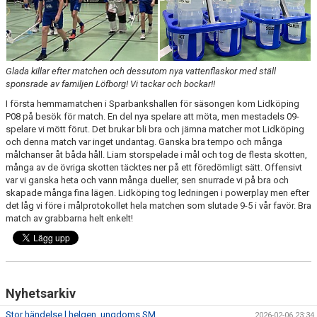
Glada killar efter matchen och dessutom nya vattenflaskor med ställ
sponsrade av familjen Löfborg! Vi tackar och bockar!!
I första hemmamatchen i Sparbankshallen för säsongen kom Lidköping
P08 på besök för match. En del nya spelare att möta, men mestadels 09-
spelare vi mött förut. Det brukar bli bra och jämna matcher mot Lidköping
och denna match var inget undantag. Ganska bra tempo och många
målchanser åt båda håll. Liam storspelade i mål och tog de flesta skotten,
många av de övriga skotten täcktes ner på ett föredömligt sätt. Offensivt
var vi ganska heta och vann många dueller, sen snurrade vi på bra och
skapade många fina lägen. Lidköping tog ledningen i powerplay men efter
det låg vi före i målprotokollet hela matchen som slutade 9-5 i vår favör. Bra
match av grabbarna helt enkelt!
Nyhetsarkiv
Stor händelse l helgen, ungdoms SM
2026-02-06 23:34