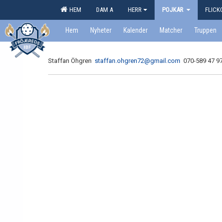
HEM
DAM A
HERR
POJKAR
FLIC
Hem
Nyheter
Kalender
Matcher
Truppen
Staffan Öhgren
staffan.ohgren72@gmail.com
070-589 47 9