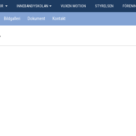
KOR
INNEBANDYSKOLAN
VUXEN MOTION
STYRELSEN
FÖRENI
Bildgalleri
Dokument
Kontakt
7