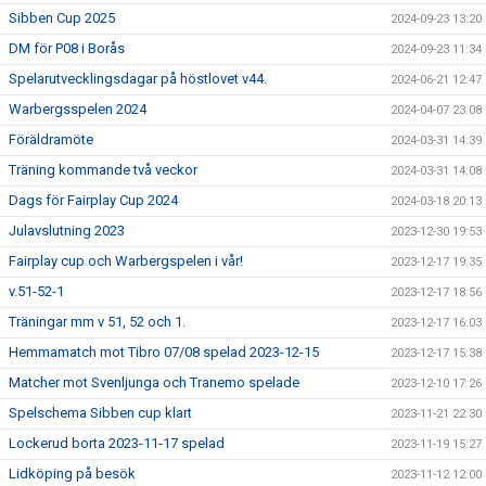
Sibben Cup 2025
2024-09-23 13:20
DM för P08 i Borås
2024-09-23 11:34
Spelarutvecklingsdagar på höstlovet v44.
2024-06-21 12:47
Warbergsspelen 2024
2024-04-07 23:08
Föräldramöte
2024-03-31 14:39
Träning kommande två veckor
2024-03-31 14:08
Dags för Fairplay Cup 2024
2024-03-18 20:13
Julavslutning 2023
2023-12-30 19:53
Fairplay cup och Warbergspelen i vår!
2023-12-17 19:35
v.51-52-1
2023-12-17 18:56
Träningar mm v 51, 52 och 1.
2023-12-17 16:03
Hemmamatch mot Tibro 07/08 spelad 2023-12-15
2023-12-17 15:38
Matcher mot Svenljunga och Tranemo spelade
2023-12-10 17:26
Spelschema Sibben cup klart
2023-11-21 22:30
Lockerud borta 2023-11-17 spelad
2023-11-19 15:27
Lidköping på besök
2023-11-12 12:00