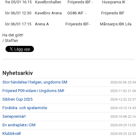
fre 05/01 16:15 Kavelbrohallen Fröjereds IBF - Husqvarna IK
lör 06/01 12:30 Kavelbro Arena GS86 AIF - Fröjereds IBF
lör 06/01 17:15 Arena A Fröjereds IBF- Månsarps IBK Lila
Ha det gött!
/ Staffan
Nyhetsarkiv
Stor händelse l helgen, ungdoms SM
2026-02-06 23:34
Fröjered P09 vidare i Ungdoms SM!
2025-11-02 21:04
Sibben Cup 2025
2024-12-22 22:37
Föräldra- och spelarmöte
2024-10-10 14:33
Seriepremiär!
2024-10-08 22:16
En andraplats i DM
2024-09-29 13:05
Klubbkväll
2024-09-23 22:33