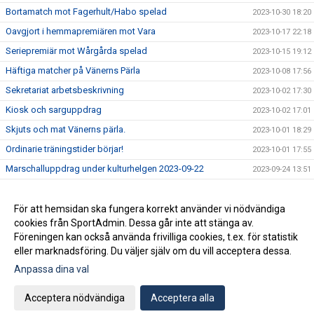
Bortamatch mot Fagerhult/Habo spelad
2023-10-30 18:20
Oavgjort i hemmapremiären mot Vara
2023-10-17 22:18
Seriepremiär mot Wårgårda spelad
2023-10-15 19:12
Häftiga matcher på Vänerns Pärla
2023-10-08 17:56
Sekretariat arbetsbeskrivning
2023-10-02 17:30
Kiosk och sarguppdrag
2023-10-02 17:01
Skjuts och mat Vänerns pärla.
2023-10-01 18:29
Ordinarie träningstider börjar!
2023-10-01 17:55
Marschalluppdrag under kulturhelgen 2023-09-22
2023-09-24 13:51
Vänerns Pärla Cup Lördag 7 oktober
2023-09-24 12:19
Träningsmatch mot Husqvarna spelad 2023-09-23
För att hemsidan ska fungera korrekt använder vi nödvändiga
2023-09-23 21:00
cookies från SportAdmin. Dessa går inte att stänga av.
Spelarutvecklingsläger i Mariestad 30/10
2023-09-17 18:22
Föreningen kan också använda frivilliga cookies, t.ex. för statistik
eller marknadsföring. Du väljer själv om du vill acceptera dessa.
Anpassa dina val
Cookie-inställningar
Gå till Webbversion
Acceptera nödvändiga
Acceptera alla