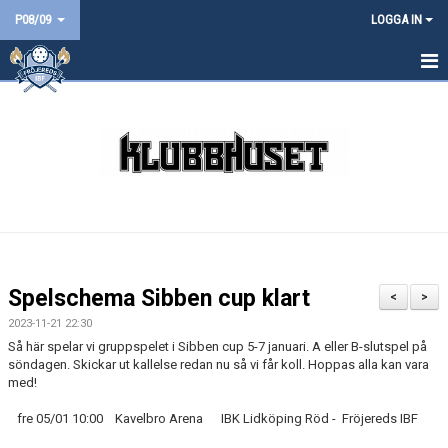
P08/09
LOGGA IN
HEM
NYHETER
KALENDER
MATCHER
TRUPPEN
Spelschema Sibben cup klart
<
>
BILDGALLERI
2023-11-21 22:30
Så här spelar vi gruppspelet i Sibben cup 5-7 januari. A eller B-slutspel på
DOKUMENT
söndagen. Skickar ut kallelse redan nu så vi får koll. Hoppas alla kan vara
med!
KONTAKT
fre 05/01 10:00 Kavelbro Arena IBK Lidköping Röd - Fröjereds IBF