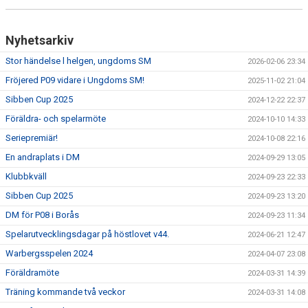
Nyhetsarkiv
Stor händelse l helgen, ungdoms SM
2026-02-06 23:34
Fröjered P09 vidare i Ungdoms SM!
2025-11-02 21:04
Sibben Cup 2025
2024-12-22 22:37
Föräldra- och spelarmöte
2024-10-10 14:33
Seriepremiär!
2024-10-08 22:16
En andraplats i DM
2024-09-29 13:05
Klubbkväll
2024-09-23 22:33
Sibben Cup 2025
2024-09-23 13:20
DM för P08 i Borås
2024-09-23 11:34
Spelarutvecklingsdagar på höstlovet v44.
2024-06-21 12:47
Warbergsspelen 2024
2024-04-07 23:08
Föräldramöte
2024-03-31 14:39
Träning kommande två veckor
2024-03-31 14:08