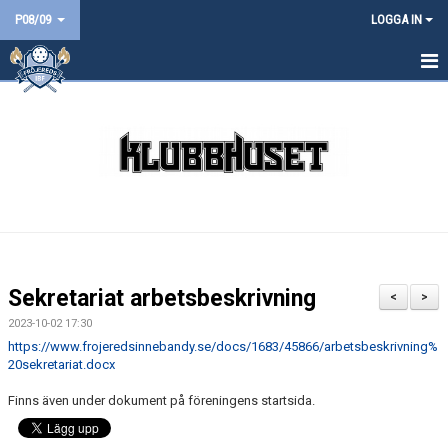
P08/09
LOGGA IN
HEM
NYHETER
KALENDER
MATCHER
TRUPPEN
Sekretariat arbetsbeskrivning
<
>
BILDGALLERI
2023-10-02 17:30
https://www.frojeredsinnebandy.se/docs/1683/45866/arbetsbeskrivning%
DOKUMENT
20sekretariat.docx
Finns även under dokument på föreningens startsida.
KONTAKT