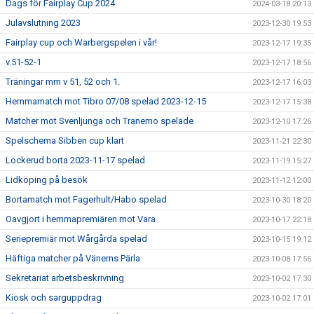
Dags för Fairplay Cup 2024
2024-03-18 20:13
Julavslutning 2023
2023-12-30 19:53
Fairplay cup och Warbergspelen i vår!
2023-12-17 19:35
v.51-52-1
2023-12-17 18:56
Träningar mm v 51, 52 och 1.
2023-12-17 16:03
Hemmamatch mot Tibro 07/08 spelad 2023-12-15
2023-12-17 15:38
Matcher mot Svenljunga och Tranemo spelade
2023-12-10 17:26
Spelschema Sibben cup klart
2023-11-21 22:30
Lockerud borta 2023-11-17 spelad
2023-11-19 15:27
Lidköping på besök
2023-11-12 12:00
Bortamatch mot Fagerhult/Habo spelad
2023-10-30 18:20
Oavgjort i hemmapremiären mot Vara
2023-10-17 22:18
Seriepremiär mot Wårgårda spelad
2023-10-15 19:12
Häftiga matcher på Vänerns Pärla
2023-10-08 17:56
Sekretariat arbetsbeskrivning
2023-10-02 17:30
Kiosk och sarguppdrag
2023-10-02 17:01